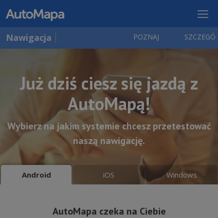
Nawigacja
POZNAJ
SZCZEGÓ
Już dziś ciesz się jazdą z
AutoMapą!
Wybierz na jakim systemie chcesz przetestować
naszą nawigację.
iOS
Windows
Android
AutoMapa czeka na Ciebie