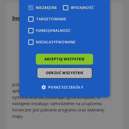
NIEZBĘDNE
WYDAJNOŚĆ
Instalacja poprzez komputer
TARGETOWANIE
FUNKCJONALNOŚĆ
NIESKLASYFIKOWANE
AKCEPTUJ WSZYSTKIE
ODRZUĆ WSZYSTKIE
Jeśli nie masz na urządzeniu dostępu do sklepu z
POKAŻ SZCZEGÓŁY
aplikacjami, to możesz zainstalować AutoMapę dla
systemu Android, pobierając ją na komputer, a
następnie instalując samodzielnie na urządzeniu.
Niezbędne
Wydajność
Konieczne jest pobranie programu oraz wybranej
mapy.
Targetowanie
Funkcjonalność
Niesklasyfikowane