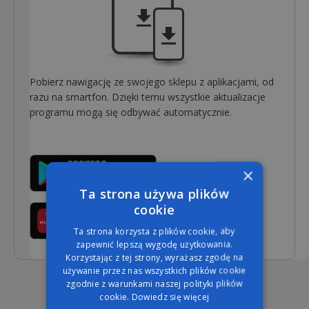
Pobierz nawigację ze swojego sklepu z aplikacjami, od
razu na smartfon. Dzięki temu wszystkie aktualizacje
programu mogą się odbywać automatycznie.
×
Ta strona używa plików
cookie
Ta strona korzysta z plików cookie, aby
zapewnić lepszą wygodę użytkowania.
Korzystając z tej strony, wyrażasz zgodę na
używanie przez nas wszystkich plików cookie
zgodnie z warunkami naszej polityki plików
cookie.
Dowiedz się więcej