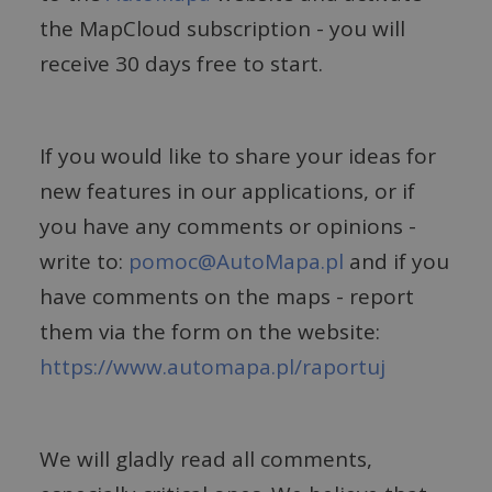
identyfikator
ogólnego
the MapCloud subscription - you will
przeznaczen
używany do
receive 30 days free to start.
obsługi
zmiennych
sesji
użytkownika.
Zwykle jest t
liczba
If you would like to share your ideas for
generowana
losowo,
new features in our applications, or if
sposób jej
użycia może
być
you have any comments or opinions -
specyficzny
dla witryny,
write to:
pomoc@AutoMapa.pl
and if you
ale dobrym
przykładem
have comments on the maps - report
jest
utrzymywani
statusu
them via the form on the website:
zalogowaneg
użytkownika
https://www.automapa.pl/raportuj
między
stronami.
U
.automapa.pl
1 rok
We will gladly read all comments,