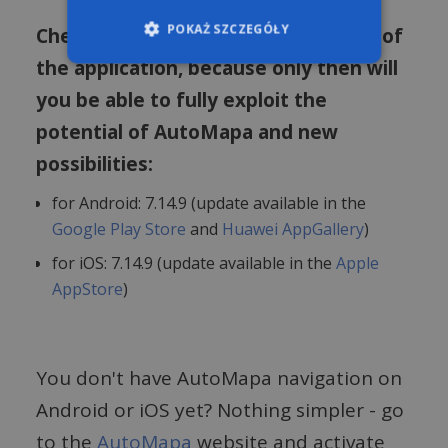
POKAŻ SZCZEGÓŁY
Check if you have the latest version of
the application, because only then will
you be able to fully exploit the
Niezbędne
Wydajność
potential of AutoMapa and new
Targetowanie
Funkcjonalność
possibilities:
Niesklasyfikowane
Niezbędne pliki cookie umożliwiają korzystanie
for Android: 7.14.9 (update available in the
z podstawowych funkcji strony internetowej,
Google Play Store
and
Huawei AppGallery
)
takich jak logowanie użytkownika i zarządzanie
kontem. Bez niezbędnych plików cookie nie
for iOS: 7.14.9 (update available in the
Apple
można prawidłowo korzystać ze strony
internetowej.
AppStore
)
Provider /
Okres
Nazwa
Opis
Domena
przechowywania
PHPSESSID
1 rok
Cookie
PHP.net
generowane
.automapa.pl
You don't have AutoMapa navigation on
przez
aplikacje
Android or iOS yet? Nothing simpler - go
oparte na
języku PHP.
Jest to
to the
AutoMapa
website and activate