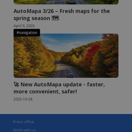
.linkedin.com
AutoMapa 3/26 – Fresh maps for the
spring season 🗺️
April 9, 2026
#navigation
li_gc
6 miesięcy
LinkedIn
Corporation
.linkedin.com
🚀 New AutoMapa update - faster,
more convenient, safer!
2025-10-28
Press office
Work with us