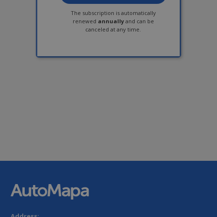
takich jak logowanie użytkownika i zarządzanie
The subscription is automatically
kontem. Bez niezbędnych plików cookie nie
renewed
annually
and can be
można prawidłowo korzystać ze strony
canceled at any time.
internetowej.
Provider /
Okres
Nazwa
Opis
Domena
przechowywania
PHPSESSID
1 rok
Cookie
PHP.net
generowane
.automapa.pl
przez
aplikacje
oparte na
języku PHP.
Jest to
identyfikator
ogólnego
przeznaczen
używany do
obsługi
zmiennych
sesji
użytkownika.
Zwykle jest t
liczba
generowana
losowo,
sposób jej
użycia może
być
specyficzny
Address: