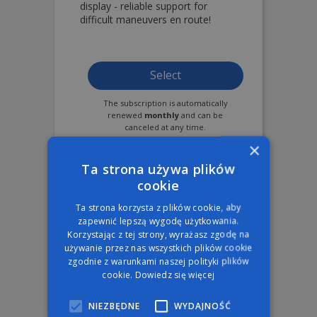
display - reliable support for
difficult maneuvers en route!
Select
The subscription is automatically
renewed
monthly
and can be
canceled at any time.
×
Ta strona używa plików
cookie
MOST OFTEN CHOSEN
Ta strona korzysta z plików cookie, aby
zapewnić lepszą wygodę użytkowania.
Korzystając z tej strony, wyrażasz zgodę na
AutoMapa
używanie przez nas wszystkich plików cookie
zgodnie z warunkami naszej polityki plików
Android / iOS
cookie.
Dowiedz się więcej
Annual Plan
NIEZBĘDNE
WYDAJNOŚĆ