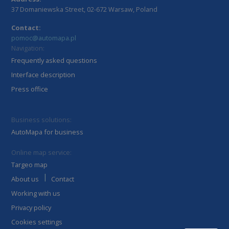
dla witryny,
37 Domaniewska Street, 02-672 Warsaw, Poland
ale dobrym
przykładem
jest
Contact:
utrzymywani
pomoc@automapa.pl
statusu
Navigation:
zalogowaneg
użytkownika
Frequently asked questions
między
stronami.
Interface description
U
.automapa.pl
1 rok
Press office
Business solutions:
AutoMapa for business
Provider /
Okres
Nazwa
Opis
Domena
przechowywania
Online map service:
li_sugr
.linkedin.com
3 miesiące
Provider /
Okres
Nazwa
Opis
Targeo map
Domena
przechowywania
|
About us
Contact
_ga
1 rok 1 miesiąc
Ta naz
Google LLC
Provider /
Okres
Nazwa
cookie
.automapa.pl
Domena
przechowywania
Working with us
powiąz
Googl
_fbp
3 miesiące
Meta Platform
Privacy policy
Univer
Inc.
Analyti
.automapa.pl
Cookies settings
stanow
aktuali