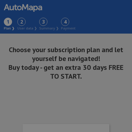
1
2
3
4
Plan ❯
User data ❯
Summary ❯
Payment
Choose your subscription plan and let
yourself be navigated!
Buy
today
- get an extra 30 days FREE
TO START.